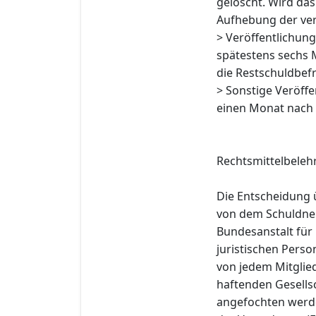
gelöscht. Wird das 
Aufhebung der ve
> Veröffentlichun
spätestens sechs 
die Restschuldbefr
> Sonstige Veröff
einen Monat nach 
Rechtsmittelbeleh
Die Entscheidung 
von dem Schuldner
Bundesanstalt für 
juristischen Pers
von jedem Mitglie
haftenden Gesells
angefochten werde