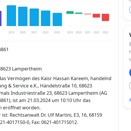
2019
2020
2021
2022
2023
2019
2020
2021
2022
2023
4861
trierung verfügbar
 68623 Lampertheim
en
 das Vermögen des Kaisr Hassan Kareem, handelnd
ung & Service e.K., Händelstraße 10, 68623
als Industriestraße 23, 68623 Lampertheim (AG
861), ist am 21.03.2024 um 10:10 Uhr das
n eröffnet worden.
ist: Rechtsanwalt Dr. Ulf Martini, E3, 16, 68159
621-4017150-0, Fax: 0621-401715012.