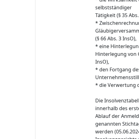
selbstständiger
Tätigkeit (§ 35 Abs.
* Zwischenrechnu
Gläubigerversam
(§ 66 Abs. 3 InsO),
* eine Hinterlegu
Hinterlegung von 
InsO),
* den Fortgang des
Unternehmensstill
* die Verwertung d
Die Insolvenztabe
innerhalb des erst
Ablauf der Anmeld
genannten Stichtag
werden (05.06.2024)