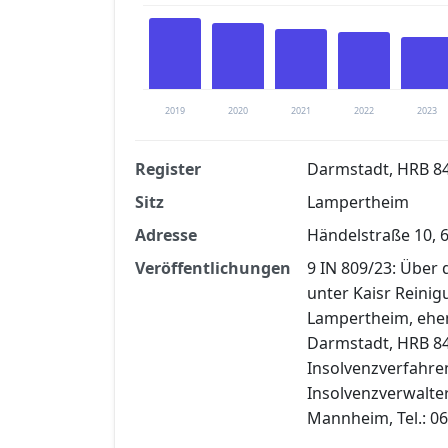
2019
2020
2021
2022
2023
Register
Darmstadt, HRB 8
Sitz
Lampertheim
Finanzkennzahlen nach kostenloser Regis
Adresse
Händelstraße 10,
Jetzt kostenlos registrier
Veröffentlichungen
9 IN 809/23: Über
unter Kaisr Reinig
Lampertheim, ehem
Darmstadt, HRB 84
Insolvenzverfahre
Insolvenzverwalter 
Mannheim, Tel.: 0