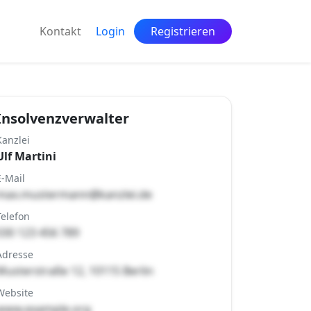
Kontakt
Login
Registrieren
Insolvenzverwalter
Kanzlei
Ulf Martini
E-Mail
max.mustermann@kanzlei.de
Telefon
030 123 456 789
Adresse
Musterstraße 12, 10115 Berlin
Website
www.example.org