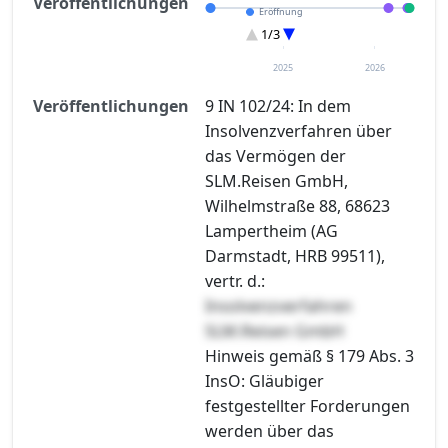
Veröffentlichungen
Eröffnung
Entscheidung im Verfahren
1/3
Verteilungsverzeichnisse
2025
2026
Veröffentlichungen
9 IN 102/24: In dem
Insolvenzverfahren über
das Vermögen der
SLM.Reisen GmbH,
Wilhelmstraße 88, 68623
Lampertheim (AG
Darmstadt, HRB 99511),
vertr. d.:
Insolvenzverfahren
SLM.Reisen GmbH
Hinweis gemäß § 179 Abs. 3
InsO: Gläubiger
festgestellter Forderungen
werden über das