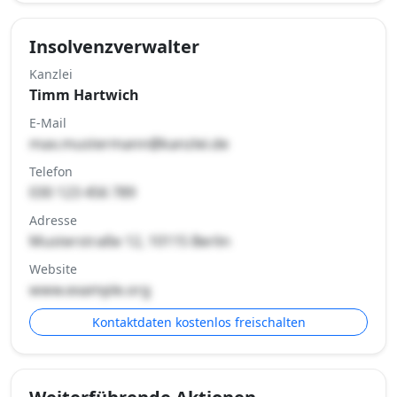
Insolvenzverwalter
Kanzlei
Timm Hartwich
E-Mail
max.mustermann@kanzlei.de
Telefon
030 123 456 789
Adresse
Musterstraße 12, 10115 Berlin
Website
www.example.org
Kontaktdaten kostenlos freischalten