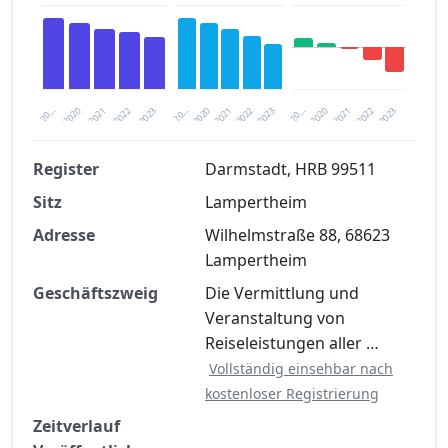
2020
20…
2022
20…
2022
2023
2023
2020
20…
2022
2023
2020
2021
2021
2021
Register
Darmstadt, HRB 99511
Sitz
Lampertheim
Finanzkennzahlen nach kostenloser
Registrierung verfügbar
Adresse
Wilhelmstraße 88, 68623
Lampertheim
Jetzt kostenlos registrieren
Geschäftszweig
Die Vermittlung und
Veranstaltung von
Reiseleistungen aller …
Vollständig einsehbar nach
kostenloser Registrierung
Zeitverlauf