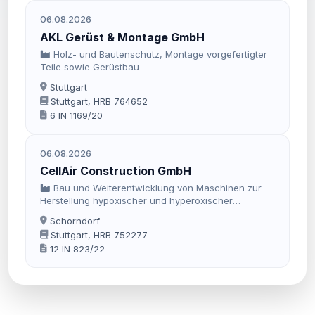
06.08.2026
AKL Gerüst & Montage GmbH
Holz- und Bautenschutz, Montage vorgefertigter
Teile sowie Gerüstbau
Stuttgart
Stuttgart, HRB 764652
6 IN 1169/20
06.08.2026
CellAir Construction GmbH
Bau und Weiterentwicklung von Maschinen zur
Herstellung hypoxischer und hyperoxischer
Luftgemische zur Verbesserung der
Schorndorf
Herzfrequenzvariabilität/HRV (heart-rate-variability)
Stuttgart, HRB 752277
einschließlich des Vertriebs der Maschinen
12 IN 823/22