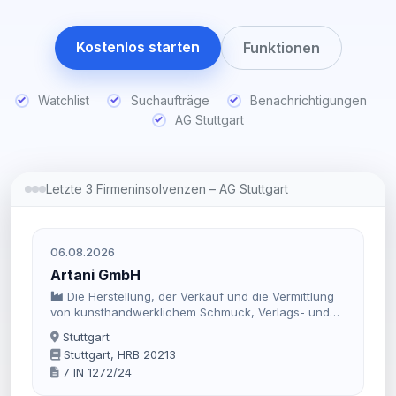
Kostenlos starten
Funktionen
Watchlist
Suchaufträge
Benachrichtigungen
AG Stuttgart
Letzte 3 Firmeninsolvenzen – AG Stuttgart
06.08.2026
Artani GmbH
Die Herstellung, der Verkauf und die Vermittlung
von kunsthandwerklichem Schmuck, Verlags- und
Druckerzeugnissen sowie der Verkauf und die
Stuttgart
Vermitlung von Kunsthandwerk, von Schmuck,
Stuttgart, HRB 20213
hochwertigen Geschenken, Mode und Accessoires
7 IN 1272/24
einschließlich der damit zu