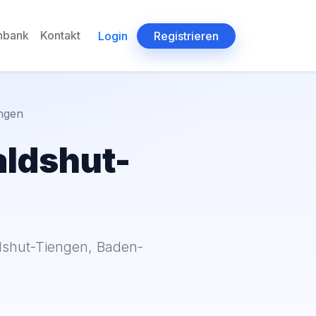
enbank
Kontakt
Login
Registrieren
ngen
aldshut-
dshut-Tiengen, Baden-