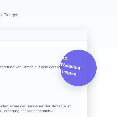
ut-Tiengen
AG
W
a
ld
s
h
u
t-
ie
n
g
e
Vertretung von Firmen auf dem deutschen
T
n
iten sowie der Handel mit Baustoffen aller
zur Förderung des vorstehenden
engesetzes und erlaubnispflichtige