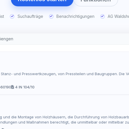
ist
Suchaufträge
Benachrichtigungen
AG Waldsh
Tiengen
on Stanz- und Presswertkzeugen, von Pressteilen und Baugruppen. Die 
660190
4 IN 104/10
ng und die Montage von Holzhäusern, die Durchführung von Holzbauarbe
 Handlungen und Maßnahmen berechtigt, die unmittelbar oder mittelbar 
en. Bankgeschäfte und Finanzdienstleistungen im Sinne des Kreditwes