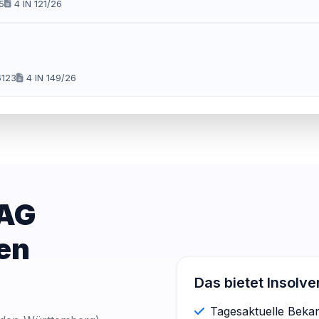
5
4 IN 121/26
igkeit der Gesellschaft aus
6123
4 IN 149/26
 AG
en
Das bietet Insolv
Tagesaktuelle Bek