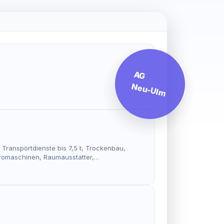
AG
Neu-Ulm
ransportdienste bis 7,5 t, Trockenbau,
ktromaschinen, Raumausstatter,