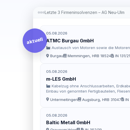
Letzte 3 Firmeninsolvenzen – AG Neu-Ulm
05.08.2026
aktuell
ATMC Burgau GmbH
Austausch von Motoren sowie die Motoren
Burgau
Memmingen, HRB 18524
IN 131/2
05.08.2026
m-LES GmbH
Kabelzug ohne Anschlussarbeiten, Erdkabe
Einbau von genormten Fertigbauteilen, Fliese
Gartenarbeiten.
Untermeitingen
Augsburg, HRB 31047
IN
05.08.2026
Baltic Metall GmbH
Grevesmühlen
IN 352/19