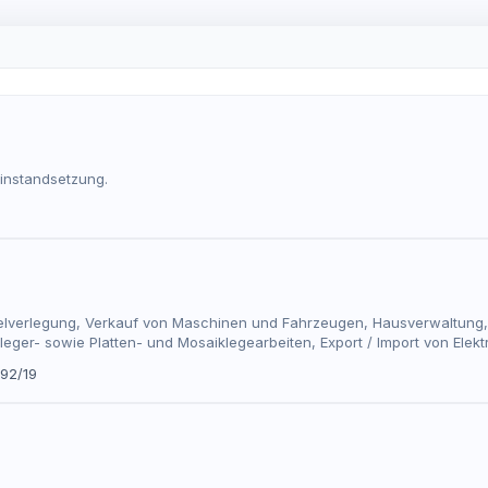
instandsetzung.
1
lverlegung, Verkauf von Maschinen und Fahrzeugen, Hausverwaltung, T
nleger- sowie Platten- und Mosaiklegearbeiten, Export / Import von Ele
 92/19