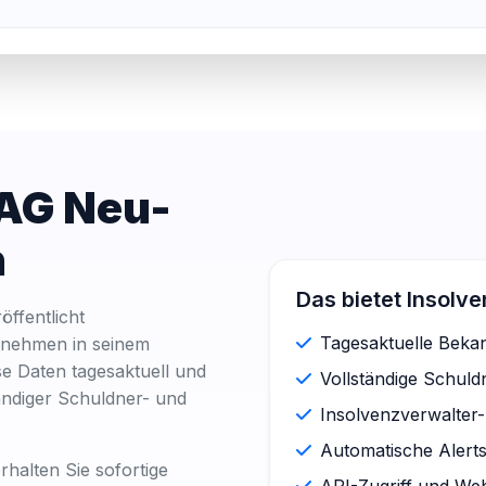
 AG Neu-
n
Das bietet Insolv
ffentlicht
Tagesaktuelle Bek
rnehmen in seinem
se Daten tagesaktuell und
Vollständige Schul
lständiger Schuldner- und
Insolvenzverwalter-
Automatische Alert
halten Sie sofortige
API-Zugriff und We