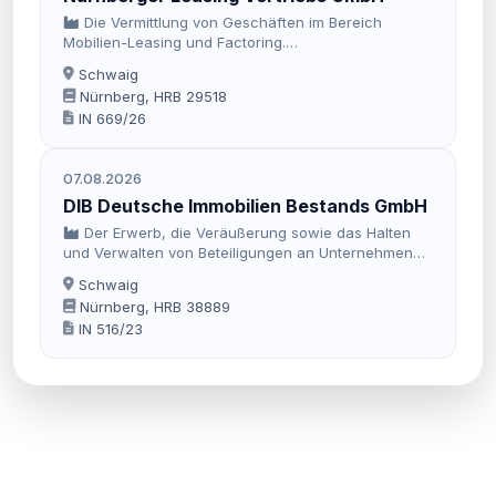
Die Vermittlung von Geschäften im Bereich
Mobilien-Leasing und Factoring.
Genehmigungspflichtige Tätigkeiten sind nicht
Schwaig
Gegenstand des Unternehmens, insbesondere
Nürnberg, HRB 29518
weder Bankgeschäfte noch Finanzdienstleistungen
IN 669/26
im Sinne des KWG, insbesondere auch kein
Finanzierungsleasing.
07.08.2026
DIB Deutsche Immobilien Bestands GmbH
Der Erwerb, die Veräußerung sowie das Halten
und Verwalten von Beteiligungen an Unternehmen
und Immobilien. Gegenstand des Unternehmens ist
Schwaig
auch die Verwaltung eigenen Vermögens.
Nürnberg, HRB 38889
IN 516/23