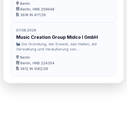
Hotelbetrieben auf Sylt.
Berlin
Berlin, HRB 258648
3618 IN 417/26
07.08.2026
Music Creation Group Midco I GmbH
Die Gründung, der Erwerb, das Halten, die
Verwaltung und Veräußerung von
Unternehmensbeteiligungen, insbesondere in der
Berlin
Branche der Entwicklung, Vermarktung und des
Berlin, HRB 224354
Vertriebs von Software, Hardware sowie
3612 IN 1082/26
Dienstleistungen in den Bereichen Musik und
Audiote