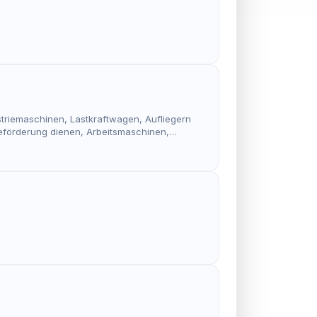
ustriemaschinen, Lastkraftwagen, Aufliegern
eförderung dienen, Arbeitsmaschinen,
nd den Aufbau von individuellen Fertigungen;