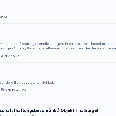
10/23
umaschinen, Beratungsdienstleistungen, internationaler Handel mit Ind
sonstigen Gütern, Personenkraftwagen, Fahrzeugen, die der Personenb
ial, Beratung für den industriellen Bereich speziell für die Logistik u
3 IN 277/26
Transpo
sondere Betriebseigentümlichkeit.
1
670 IN 42/26
chaft (haftungsbeschränkt) Objekt Thalbürgel