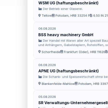
WSM UG (haftungsbeschränkt)
Der Betrieb einer Glaserei.
Teltow
Potsdam, HRB 33254 P
6.50 IN 2
06.08.2026
BSS heavy machinery GmbH
Der Handel mit Waren aller Art speziell Ba
und Anhängern, Gabelstaplern, Rohstoffen, 
landwirtschaftlichen Maschinen, Recyclingmater
Schorfheide
Frankfurt (Oder), HRB 11626
Industriemontagen, Montagen, Demontagen, 
06.08.2026
APNE UG (haftungsbeschränkt)
Die Schank- und Speisewirtschaft ohne be
Blankenfelde-Mahlow
Potsdam, HRB 3397
05.08.2026
SR Verwaltungs-Unternehmergesells