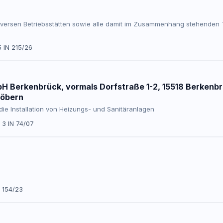
iversen Betriebsstätten sowie alle damit im Zusammenhang stehenden T
5 IN 215/26
 Berkenbrück, vormals Dorfstraße 1-2, 15518 Berkenbrü
Döbern
die Installation von Heizungs- und Sanitäranlagen
3 IN 74/07
N 154/23