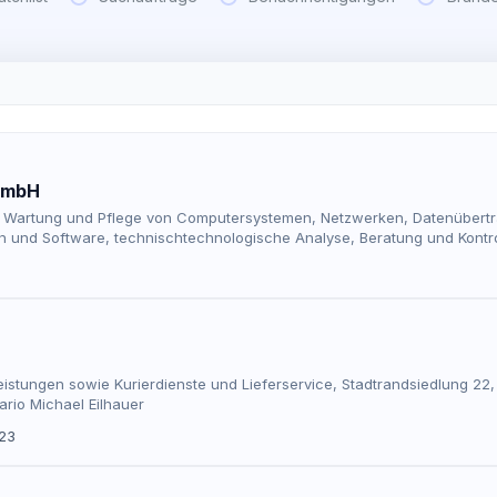
k mbH
ion, Wartung und Pflege von Computersystemen, Netzwerken, Datenübertra
nd Software, technischtechnologische Analyse, Beratung und Kontrol
5
eistungen sowie Kurierdienste und Lieferservice, Stadtrandsiedlung 22,
rio Michael Eilhauer
/23