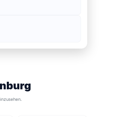
enburg
einzusehen.