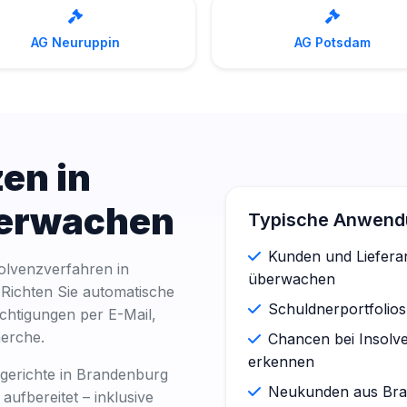
AG Neuruppin
AG Potsdam
en in
berwachen
Typische Anwendu
Kunden und Lieferan
olvenzverfahren in
überwachen
 Richten Sie automatische
Schuldnerportfolios
chtigungen per E-Mail,
erche.
Chancen bei Insolve
erkennen
gerichte in Brandenburg
Neukunden aus Bran
aufbereitet – inklusive