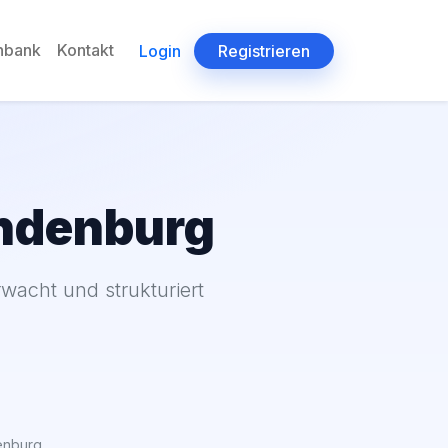
enbank
Kontakt
Login
Registrieren
andenburg
acht und strukturiert
enburg