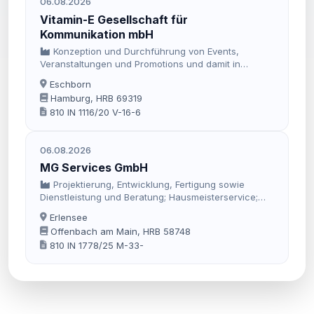
06.08.2026
verschiedener Art, insbesondere mit Textilien.
Vitamin-E Gesellschaft für
Kommunikation mbH
Konzeption und Durchführung von Events,
Veranstaltungen und Promotions und damit in
Verbindung stehende Geschäfte sowie die
Eschborn
Bereitstellung eines weltweiten Trendscouting-
Hamburg, HRB 69319
Netzes, die Herausgabe damit im Zusammenhang
810 IN 1116/20 V-16-6
stehender Publikationen sowie die Vermittlung von
Künstlern und Personal für Events, Promotions und
Veranstaltungen.
06.08.2026
MG Services GmbH
Projektierung, Entwicklung, Fertigung sowie
Dienstleistung und Beratung; Hausmeisterservice;
Instandhaltung und Pflege von Liegenschaften;
Erlensee
Durchführung, Übernahme und Vergabe von
Offenbach am Main, HRB 58748
Trockenbauarbeiten und Handel mit
810 IN 1778/25 M-33-
Trockenbaumaterialien; Handel und die Vermittlung
von Posten und Insolvenzwaren; Vermittlung und
Verkauf von Photovoltaikanlagen; Erstellung von
Elektronik-Gutachten; Verwaltung des eigenen
Vermögens