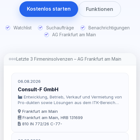
Kostenlos starten
Funktionen
Watchlist
Suchaufträge
Benachrichtigungen
AG Frankfurt am Main
Letzte 3 Firmeninsolvenzen – AG Frankfurt am Main
06.08.2026
Consult-F GmbH
Entwicklung, Betrieb, Verkauf und Vermietung von
Pro-dukten sowie Lösungen aus dem ITK-Bereich
(ITK = Informations und
Frankfurt am Main
Telekommunikationstechnologie), Entwicklung,
Frankfurt am Main, HRB 131699
Betrieb, Verkauf und Vermietung von Web-
810 IN 772/26 C-77-
Plattformen, Beratung und Dienstleistung im Bereich
ITK, Beratung sowie Outsourcing von Vertriebs- und
Marketingaktivitäten sowie der Handel mit Waren