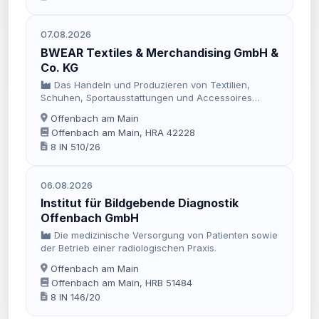
07.08.2026
BWEAR Textiles & Merchandising GmbH &
Co. KG
Das Handeln und Produzieren von Textilien,
Schuhen, Sportausstattungen und Accessoires
sowie von erlaubnisfreien Waren aller Art, das
Offenbach am Main
Besticken, Benähen und Ändern und Bedrucken
Offenbach am Main, HRA 42228
sowie der Import und Export dieser Waren, die
8 IN 510/26
Entwicklung und Produktion von Accessoires, wie z.
B. feuerfesten textilen Schildern, Abzeichen und
Aufnähern, das Designen, Erstellen, Lagern und
06.08.2026
Versenden von Firmenausstattungen für Mitarbeiter
sowie von Werbeartikeln zum Verkauf an
Institut für Bildgebende Diagnostik
Endkunden, der Vertrieb dieser Artikel …
Offenbach GmbH
Die medizinische Versorgung von Patienten sowie
der Betrieb einer radiologischen Praxis.
Offenbach am Main
Offenbach am Main, HRB 51484
8 IN 146/20