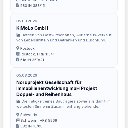
580 IN 388/15
05.08.2026
KiMoLo GmbH
Betrieb von Gastwirtschaften, Außerhaus-Verkauf
von Lebensmitteln und Getränken und Durchführung
von Tanzveranstaltungen. Ferner kann die
Rostock
Gesellschaft Marktstände zum Verkauf von
Rostock, HRB 11341
Lebensmitteln und Getränken betreiben.
61a IN 359/21
05.08.2026
Nordprojekt Gesellschaft für
Immobilienentwicklung mbH Projekt
Doppel- und Reihenhaus
Die Tätigkeit eines Bauträgers sowie alle damit im
weitesten Sinne im Zusammenhang stehende
Geschäfte, insbesondere die Projektentwicklung von
Schwerin
Doppel- und Reihenhaussiedlungen.
Schwerin, HRB 5969
582 IN 10/08