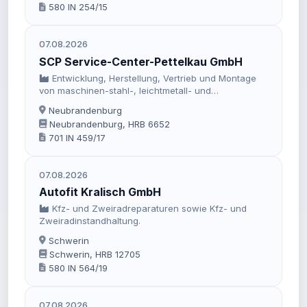
580 IN 254/15
07.08.2026
SCP Service-Center-Pettelkau GmbH
Entwicklung, Herstellung, Vertrieb und Montage
von maschinen-stahl-, leichtmetall- und
kunststofftypischen Erzeugnissen, Reparatur- und
Neubrandenburg
Wartungsleistungen an Türen und Fenster,
Neubrandenburg, HRB 6652
Sonnenschutzanlagen, RWA-Anlagen,
701 IN 459/17
Automatiktüren, Brand- und Rauchschutztüren.
07.08.2026
Autofit Kralisch GmbH
Kfz- und Zweiradreparaturen sowie Kfz- und
Zweiradinstandhaltung.
Schwerin
Schwerin, HRB 12705
580 IN 564/19
07.08.2026