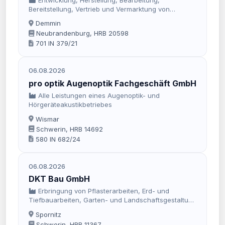
Bereitstellung, Vertrieb und Vermarktung von
Software, Bild- und Tonmaterial für Produkte und
Demmin
Geräte der virtuellen oder erweiterten Realität sowie
Neubrandenburg, HRB 20598
die Erbringung von technischen Support-
701 IN 379/21
Dienstleistungen im In- und A
06.08.2026
pro optik Augenoptik Fachgeschäft GmbH
Alle Leistungen eines Augenoptik- und
Hörgeräteakustikbetriebes
Wismar
Schwerin, HRB 14692
580 IN 682/24
06.08.2026
DKT Bau GmbH
Erbringung von Pflasterarbeiten, Erd- und
Tiefbauarbeiten, Garten- und Landschaftsgestaltung
sowie Be- und Entwässerungsarbeiten und
Spornitz
Abbrucharbeiten.
Schwerin, HRB 11367