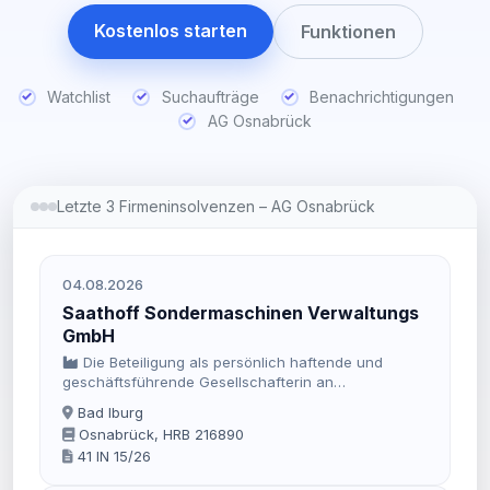
Kostenlos starten
Funktionen
Watchlist
Suchaufträge
Benachrichtigungen
AG Osnabrück
Letzte 3 Firmeninsolvenzen – AG Osnabrück
04.08.2026
Saathoff Sondermaschinen Verwaltungs
GmbH
Die Beteiligung als persönlich haftende und
geschäftsführende Gesellschafterin an
Kommanditgesellschaften, insbesondere an der
Bad Iburg
Saathoff Sondermaschinen GmbH & Co. KG, welche
Osnabrück, HRB 216890
sich mit der Herstellung von und dem Handel mit
41 IN 15/26
Sondermaschinen befasst.