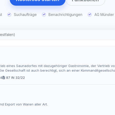
st
Suchaufträge
Benachrichtigungen
AG Münster 
estfalen)
rieb eines Saunadorfes mit dazugehöriger Gastronomie, der Vertrieb 
e Gesellschaft ist auch berechtigt, sich an einer Kommanditgesellscha
äfte gleicher oder ähnlicher Art erwerben oder sich an solchen in belie
34
87 IN 32/22
errichten
d Export von Waren aller Art.