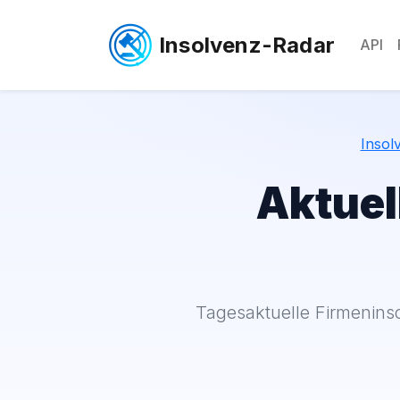
Insolvenz-Radar
API
Insol
Aktuel
Tagesaktuelle Firmeninso