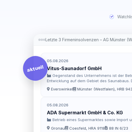
Watchli
Letzte 3 Firmeninsolvenzen – AG Münster (W
05.08.2026
aktuell
Vitus-Saunadorf GmbH
Gegenstand des Unternehmens ist der Bet
Entwicklung auf dem Gebiet des Saunabaus. Di
zu beteiligen. Sie kann auch bestehende Gesch
Everswinkel
Münster (Westfalen), HRB 94
Zweigniederlassungen im In- und Ausland zu 
05.08.2026
ADA Supermarkt GmbH & Co. KG
Betrieb eines Supermarktes sowie Import un
Gronau
Coesfeld, HRA 9118
88 IN 6/23