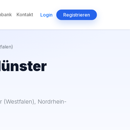
enbank
Kontakt
Login
Registrieren
falen)
Münster
r (Westfalen), Nordrhein-