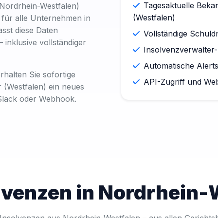
Tagesaktuelle Bek
(Nordrhein-Westfalen)
(Westfalen)
für alle Unternehmen in
asst diese Daten
Vollständige Schul
 – inklusive vollständiger
Insolvenzverwalter-
Automatische Alert
halten Sie sofortige
API-Zugriff und We
 (Westfalen) ein neues
, Slack oder Webhook.
olvenzen in Nordrhein-
Insolvenzen aus Nordrhein-Westfalen – aus allen Gerichts