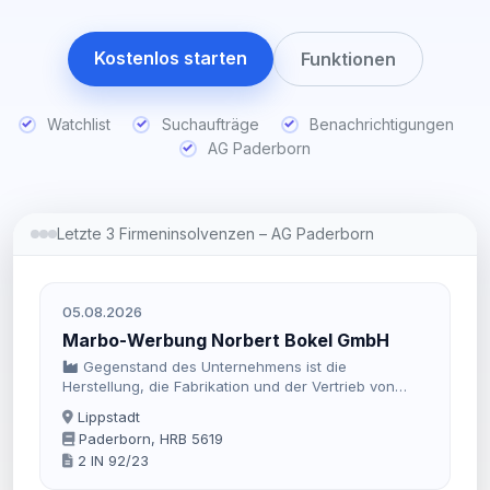
Kostenlos starten
Funktionen
Watchlist
Suchaufträge
Benachrichtigungen
AG Paderborn
Letzte 3 Firmeninsolvenzen – AG Paderborn
05.08.2026
Marbo-Werbung Norbert Bokel GmbH
Gegenstand des Unternehmens ist die
Herstellung, die Fabrikation und der Vertrieb von
Werbemitteln und Drucksachen. Die Gesellschaft ist
Lippstadt
berechtigt, Geschäfte ähnlicher Art zu tätigen, sich
Paderborn, HRB 5619
an anderen Unternehmen mit gleichem oder
2 IN 92/23
ähnlichem Zweck zu beteiligen oder deren
Geschäftsführung zu übernehmen.