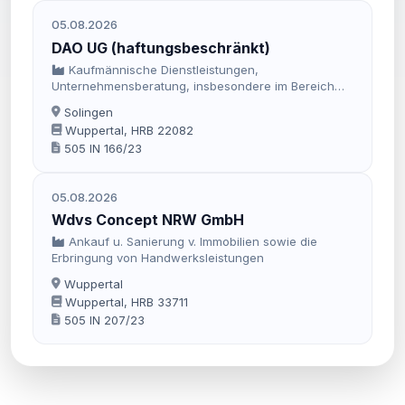
Betrieb von Photovoltaikanlagen und alle damit
05.08.2026
zusammenhängende und den Geschäftszweck
fördernde Tätigkeiten.
DAO UG (haftungsbeschränkt)
Kaufmännische Dienstleistungen,
Unternehmensberatung, insbesondere im Bereich
der Büroorganisation, Buchung laufender
Solingen
Geschäftsvorfälle, laufende Lohnbuchhaltung,
Wuppertal, HRB 22082
Erstellung betriebswirtschaftlicher Analysen,
505 IN 166/23
kaufmännische Immobilienverwaltung. Der
Gegenstand des Unternehmens beinhaltet nicht die
Tätigkeiten, die kraft gesetzlicher Regelung einem
05.08.2026
Steuerberater vorbehalten sind.
Wdvs Concept NRW GmbH
Ankauf u. Sanierung v. Immobilien sowie die
Erbringung von Handwerksleistungen
Wuppertal
Wuppertal, HRB 33711
505 IN 207/23