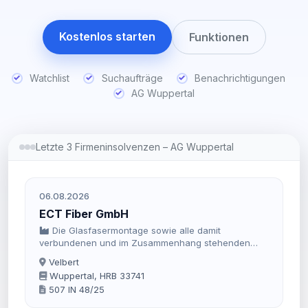
Kostenlos starten
Funktionen
Watchlist
Suchaufträge
Benachrichtigungen
AG Wuppertal
Letzte 3 Firmeninsolvenzen – AG Wuppertal
06.08.2026
ECT Fiber GmbH
Die Glasfasermontage sowie alle damit
verbundenen und im Zusammenhang stehenden
Tätigkeiten, Durchführung von Tiefbau- und
Velbert
Kabelverlegungsarbeiten aller Art, Bau von
Wuppertal, HRB 33741
Gebäuden sowie Gasverteilung durch Rohrleitungen,
507 IN 48/25
Export und Import von Waren aller Art (wie z.B.
Baumaterialien, Werkzeuge, Solaranlagen etc) sowie