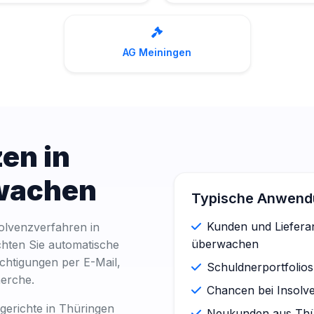
AG Meiningen
en in
wachen
Typische Anwendu
Kunden und Lieferan
olvenzverfahren in
überwachen
chten Sie automatische
chtigungen per E-Mail,
Schuldnerportfolios
erche.
Chancen bei Insolve
erichte in Thüringen
Neukunden aus Thür