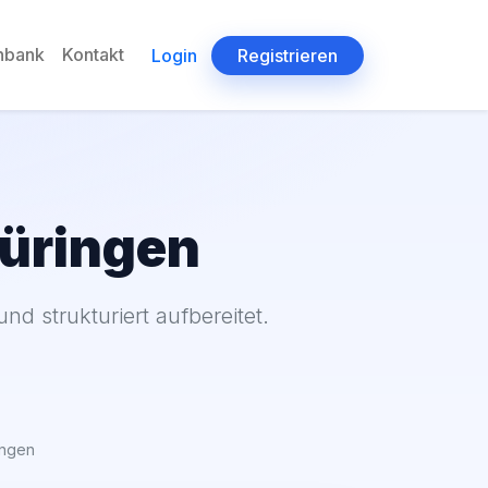
enbank
Kontakt
Login
Registrieren
hüringen
 strukturiert aufbereitet.
ingen