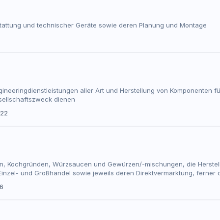
stattung und technischer Geräte sowie deren Planung und Montage
ngineeringdienstleistungen aller Art und Herstellung von Komponenten f
sellschaftszweck dienen
/22
hen, Kochgründen, Würzsaucen und Gewürzen/-mischungen, die Herstell
 Einzel- und Großhandel sowie jeweils deren Direktvermarktung, ferner 
Fullfillmentdienstleistungen für externe Auftraggeber sowie die Erbrin
26
nd