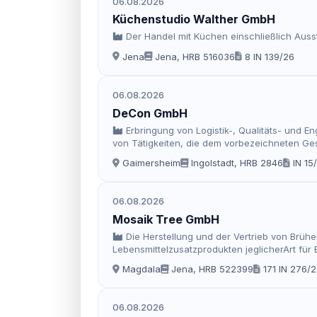
06.08.2026
Küchenstudio Walther GmbH
Der Handel mit Küchen einschließlich Aus
Jena
Jena, HRB 516036
8 IN 139/26
06.08.2026
DeCon GmbH
Erbringung von Logistik-, Qualitäts- und E
von Tätigkeiten, die dem vorbezeichneten Ge
Gaimersheim
Ingolstadt, HRB 2846
IN 15
06.08.2026
Mosaik Tree GmbH
Die Herstellung und der Vertrieb von Brü
Lebensmittelzusatzprodukten jeglicherArt für
externe Auftraggeber und die Erbringung von 
Magdala
Jena, HRB 522399
171 IN 276/
Herstellung und Vertrieb von Lebensmitteln u
06.08.2026