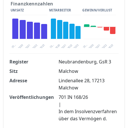
Finanzkennzahlen
UMSATZ
MITARBEITER
GEWINN/VERLUST
2020
20…
2022
20…
2022
2023
2023
2020
20…
2022
2023
2020
2021
2021
2021
Register
Neubrandenburg, GsR 3
Sitz
Malchow
Finanzkennzahlen nach kostenloser
Registrierung verfügbar
Adresse
Lindenallee 28, 17213
Malchow
Jetzt kostenlos registrieren
Veröffentlichungen
701 IN 168/26
|
In dem Insolvenzverfahren
über das Vermögen d.