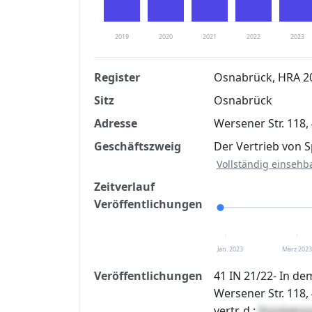
2019
2020
2021
2022
2023
Register
Osnabrück, HRA 2
Sitz
Osnabrück
Finanzkennzahlen nach kostenloser Regis
Adresse
Wersener Str. 118
Jetzt kostenlos registrier
Geschäftszweig
Der Vertrieb von S
Vollständig einsehb
Zeitverlauf
Veröffentlichungen
Jan. 2023
März 2023
Veröffentlichungen
41 IN 21/22- In d
Wersener Str. 118
vertr. d.:
Insolven