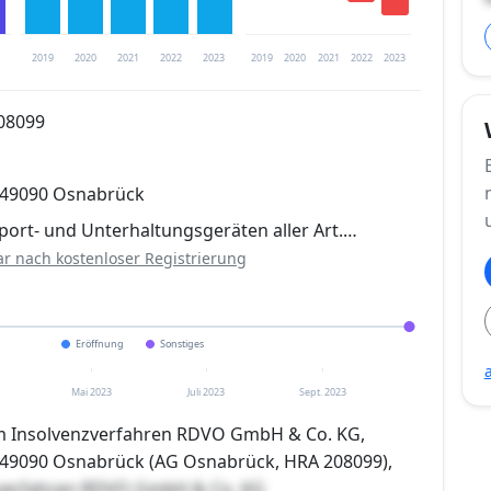
2019
2020
2021
2022
2023
2019
2020
2021
2022
2023
08099
trierung verfügbar
, 49090 Osnabrück
en
port- und Unterhaltungsgeräten aller Art.…
ar nach kostenloser Registrierung
Eröffnung
Sonstiges
Mai 2023
Juli 2023
Sept. 2023
em Insolvenzverfahren RDVO GmbH & Co. KG,
, 49090 Osnabrück (AG Osnabrück, HRA 208099),
zverfahren RDVO GmbH & Co. KG