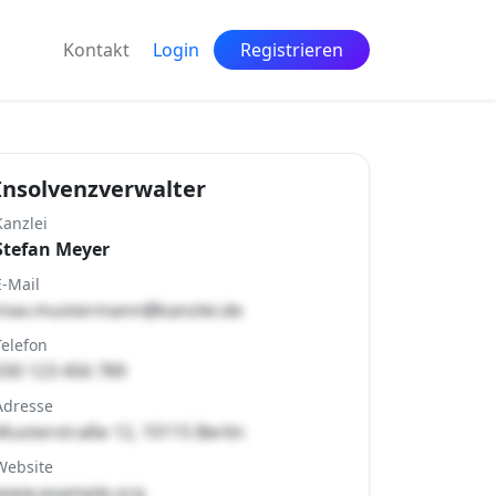
Kontakt
Login
Registrieren
Insolvenzverwalter
Kanzlei
Stefan Meyer
E-Mail
max.mustermann@kanzlei.de
Telefon
030 123 456 789
Adresse
Musterstraße 12, 10115 Berlin
Website
www.example.org