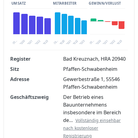
UMSATZ
MITARBEITER
GEWINN/VERLUST
2020
20…
2022
20…
2022
2023
2023
2020
20…
2022
2023
2020
2021
2021
2021
Register
Bad Kreuznach, HRA 20940
Sitz
Pfaffen-Schwabenheim
Finanzkennzahlen nach kostenloser
Registrierung verfügbar
Adresse
Gewerbestraße 1, 55546
Pfaffen-Schwabenheim
Jetzt kostenlos registrieren
Geschäftszweig
Der Betrieb eines
Bauunternehmens
insbesondere im Bereich
de…
Vollständig einsehbar
nach kostenloser
Registrierung