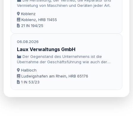
Vermietung von Maschinen und Geräten jeder Art.
Koblenz
Koblenz, HRB 11455
21 IN 194/25
06.08.2026
Laux Verwaltungs GmbH
Der Gegenstand des Unternehmens ist die
Übernahme der Geschäftsführung wie auch der
Vertretung von Personengesellschaften,
Haßloch
insbesondere der Sebastian Laux Kälte-Klima GmbH
Ludwigshafen am Rhein, HRB 65176
& Co. KG, sowie die Einbringung von administrativen,
1 IN 53/23
kaufmännischen oder technischen Dienstleistungen
für Kapitalgesellschaften.