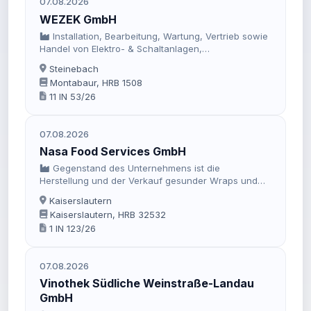
07.08.2026
WEZEK GmbH
Installation, Bearbeitung, Wartung, Vertrieb sowie
Handel von Elektro- & Schaltanlagen,
Sondermaschinen und Komponenten der
Steinebach
Automatisierungs- und Steuertechnik im weitesten
Montabaur, HRB 1508
Sinne sowie Erwerben, Halten und Veräußern von
11 IN 53/26
Beteiligungen an anderen Unternehmen
07.08.2026
Nasa Food Services GmbH
Gegenstand des Unternehmens ist die
Herstellung und der Verkauf gesunder Wraps und
Smoothies, insbesondere auf US-amerikanischen
Kaiserslautern
Luftwaffenstützpunkten.
Kaiserslautern, HRB 32532
1 IN 123/26
07.08.2026
Vinothek Südliche Weinstraße-Landau
GmbH