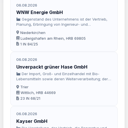
06.08.2026
WNW Energie GmbH
Gegenstand des Unternehmens ist der Vertrieb,
Planung, Erbringung von Ingenieur- und
Montageleistungen in Bezug auf Photovoltaik- und
Niederkirchen
Speicher-Anlagen sowie Erbringung von sämtlichen
Ludwigshafen am Rhein, HRB 69805
damit im Zusammenhang stehenden
1 IN 84/25
Dienstleistungen und/oder die allgemeine
Vermarktung aller Technologien die in Verbindung
mit erneuerbaren und nachhaltigen Energieformen
06.08.2026
stehen.
Unverpackt grüner Hase GmbH
Der Import, Groß- und Einzelhandel mit Bio-
Lebensmitteln sowie deren Weiterverarbeitung; der
Import- Groß- und Einzelhandel mit Drogerieartikeln,
Trier
Geschenkartikeln, Dekorationsartikeln und Textilien,
Wittlich, HRB 44669
sowie alle weiteren Tätigkeiten, die geeignet sind,
23 IN 68/21
dem
06.08.2026
Kayser GmbH
Die Herstellung, der Vertrieb, die Reparatur und