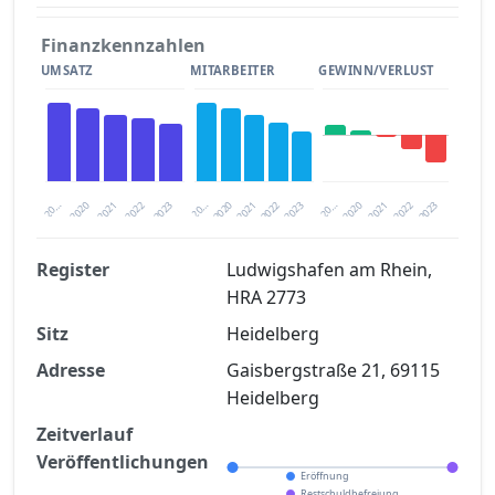
Finanzkennzahlen
UMSATZ
MITARBEITER
GEWINN/VERLUST
2020
20…
2022
20…
2022
2023
2023
2020
20…
2022
2023
2020
2021
2021
2021
Register
Ludwigshafen am Rhein,
HRA 2773
Finanzkennzahlen nach kostenloser
Sitz
Registrierung verfügbar
Heidelberg
Adresse
Gaisbergstraße 21, 69115
Jetzt kostenlos registrieren
Heidelberg
Zeitverlauf
Veröffentlichungen
Eröffnung
Restschuldbefreiung