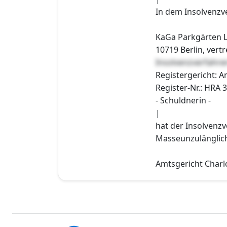
In dem Insolvenzv
KaGa Parkgärten L
10719 Berlin, vert
Insolvenzverfahr
Registergericht: 
Register-Nr.: HRA 
- Schuldnerin -
|
hat der Insolvenzv
Masseunzulänglichk
Amtsgericht Charlo