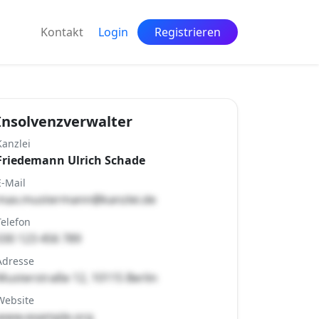
Kontakt
Login
Registrieren
Insolvenzverwalter
Kanzlei
Friedemann Ulrich Schade
E-Mail
max.mustermann@kanzlei.de
Telefon
030 123 456 789
Adresse
Musterstraße 12, 10115 Berlin
Website
www.example.org