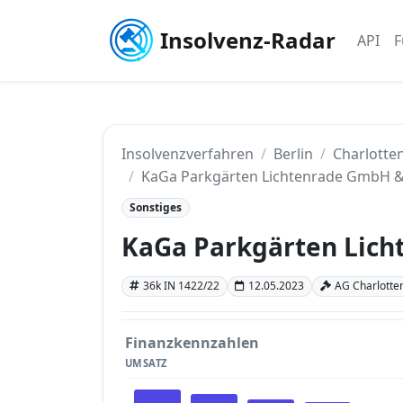
Insolvenz-Radar
API
F
Insolvenzverfahren
Berlin
Charlotten
KaGa Parkgärten Lichtenrade GmbH &
Sonstiges
KaGa Parkgärten Lich
36k IN 1422/22
12.05.2023
AG Charlotten
Finanzkennzahlen
UMSATZ