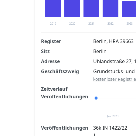
2019
2020
2021
2022
2023
Register
Berlin, HRA 39663
Sitz
Berlin
Finanzkennzahlen nach kostenloser Regis
Adresse
Uhlandstraße 27, 1
Jetzt kostenlos registrier
Geschäftszweig
Grundstucks- un
kostenloser Registri
Zeitverlauf
Veröffentlichungen
Jan. 2023
Veröffentlichungen
36k IN 1422/22
|