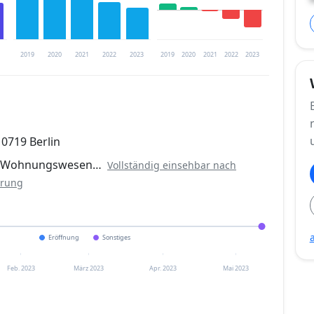
2019
2020
2021
2022
2023
2019
2020
2021
2022
2023
trierung verfügbar
0719 Berlin
en
d Wohnungswesen…
Vollständig einsehbar nach
erung
Eröffnung
Sonstiges
Feb. 2023
März 2023
Apr. 2023
Mai 2023