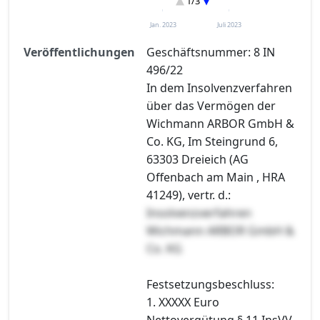
1/3
Entscheidung im Verfahren
Jan. 2023
Juli 2023
Veröffentlichungen
Geschäftsnummer: 8 IN
496/22
In dem Insolvenzverfahren
über das Vermögen der
Wichmann ARBOR GmbH &
Co. KG, Im Steingrund 6,
63303 Dreieich (AG
Offenbach am Main , HRA
41249), vertr. d.:
Insolvenzverfahren
Wichmann ARBOR GmbH &
Co. KG
Festsetzungsbeschluss:
1. XXXXX Euro
Nettovergütung § 11 InsVV