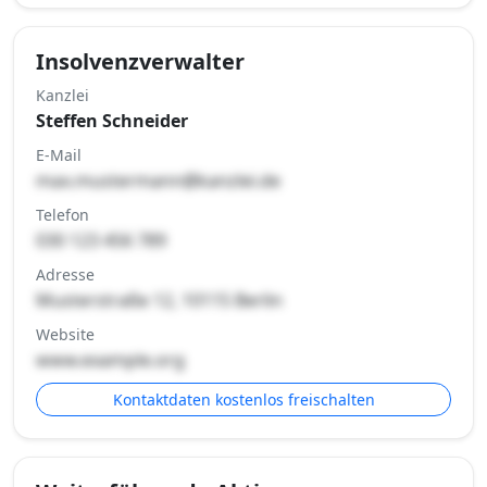
Insolvenzverwalter
Kanzlei
Steffen Schneider
E-Mail
max.mustermann@kanzlei.de
Telefon
030 123 456 789
Adresse
Musterstraße 12, 10115 Berlin
Website
www.example.org
Kontaktdaten kostenlos freischalten