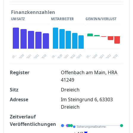
Finanzkennzahlen
UMSATZ
MITARBEITER
GEWINN/VERLUST
2020
20…
2022
20…
2022
2023
2023
2020
20…
2022
2023
2020
2021
2021
2021
Register
Offenbach am Main, HRA
41249
Finanzkennzahlen nach kostenloser
Sitz
Registrierung verfügbar
Dreieich
Adresse
Im Steingrund 6, 63303
Jetzt kostenlos registrieren
Dreieich
Zeitverlauf
Veröffentlichungen
Sicherungsmaßnahme
Eröffnung