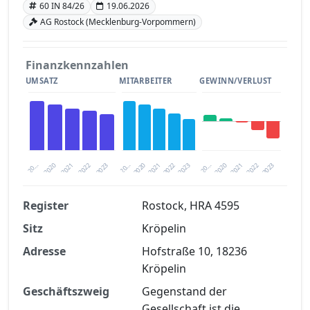
60 IN 84/26
19.06.2026
AG Rostock (Mecklenburg-Vorpommern)
Finanzkennzahlen
UMSATZ
MITARBEITER
GEWINN/VERLUST
2020
20…
2022
20…
2022
2023
2023
2020
20…
2022
2023
2020
2021
2021
2021
Register
Rostock, HRA 4595
Sitz
Kröpelin
Finanzkennzahlen nach kostenloser
Registrierung verfügbar
Adresse
Hofstraße 10, 18236
Kröpelin
Jetzt kostenlos registrieren
Geschäftszweig
Gegenstand der
Gesellschaft ist die