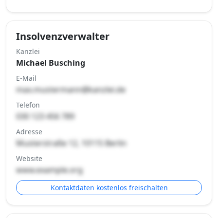
Insolvenzverwalter
Kanzlei
Michael Busching
E-Mail
max.mustermann@kanzlei.de
Telefon
030 123 456 789
Adresse
Musterstraße 12, 10115 Berlin
Website
www.example.org
Kontaktdaten kostenlos freischalten