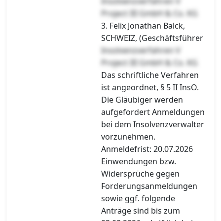
Insolvenzverfahren V
Project III GmbH & Co. KG
3. Felix Jonathan Balck,
SCHWEIZ, (Geschäftsführer
Insolvenzverfahren V
Project III GmbH & Co. KG
Das schriftliche Verfahren
ist angeordnet, § 5 II InsO.
Die Gläubiger werden
aufgefordert Anmeldungen
bei dem Insolvenzverwalter
vorzunehmen.
Anmeldefrist: 20.07.2026
Einwendungen bzw.
Widersprüche gegen
Forderungsanmeldungen
sowie ggf. folgende
Anträge sind bis zum