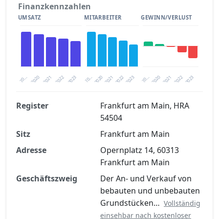
Finanzkennzahlen
UMSATZ
MITARBEITER
GEWINN/VERLUST
2020
20…
2022
20…
2022
2023
2023
2020
20…
2022
2023
2020
2021
2021
2021
Register
Frankfurt am Main, HRA
54504
Finanzkennzahlen nach kostenloser
Sitz
Registrierung verfügbar
Frankfurt am Main
Adresse
Opernplatz 14, 60313
Jetzt kostenlos registrieren
Frankfurt am Main
Geschäftszweig
Der An- und Verkauf von
bebauten und unbebauten
Grundstücken…
Vollständig
einsehbar nach kostenloser