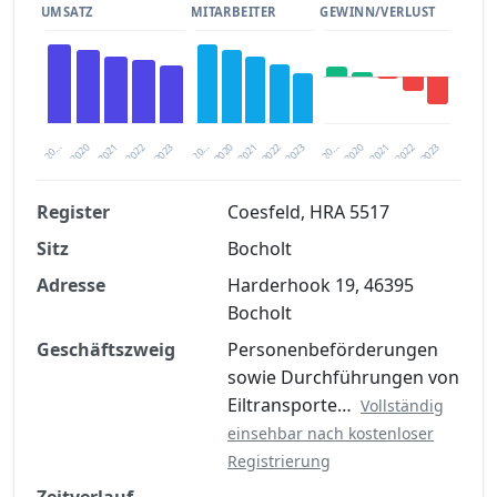
UMSATZ
MITARBEITER
GEWINN/VERLUST
2020
20…
2022
20…
2022
2023
2023
2020
20…
2022
2023
2020
2021
2021
2021
Register
Coesfeld, HRA 5517
Sitz
Bocholt
Finanzkennzahlen nach kostenloser
Registrierung verfügbar
Adresse
Harderhook 19, 46395
Bocholt
Jetzt kostenlos registrieren
Geschäftszweig
Personenbeförderungen
sowie Durchführungen von
Eiltransporte…
Vollständig
einsehbar nach kostenloser
Registrierung
Zeitverlauf