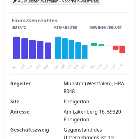
AG Münster (Westfalen) (Nordrhein-Westfalen)
Finanzkennzahlen
UMSATZ
MITARBEITER
GEWINN/VERLUST
2020
20…
2022
20…
2022
2023
2023
2020
20…
2022
2023
2020
2021
2021
2021
Register
Münster (Westfalen), HRA
8048
Finanzkennzahlen nach kostenloser
Sitz
Registrierung verfügbar
Ennigerloh
Adresse
Am Lakenberg 16, 59320
Jetzt kostenlos registrieren
Ennigerloh
Geschäftszweig
Gegenstand des
Unternehmens ist der