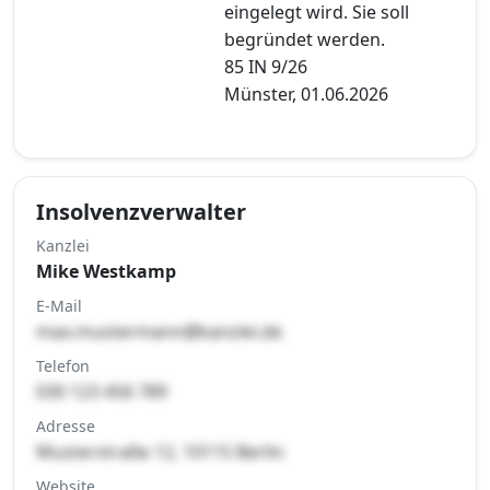
eingelegt wird. Sie soll
begründet werden.
85 IN 9/26
Münster, 01.06.2026
Insolvenzverwalter
Kanzlei
Mike Westkamp
E-Mail
max.mustermann@kanzlei.de
Telefon
030 123 456 789
Adresse
Musterstraße 12, 10115 Berlin
Website