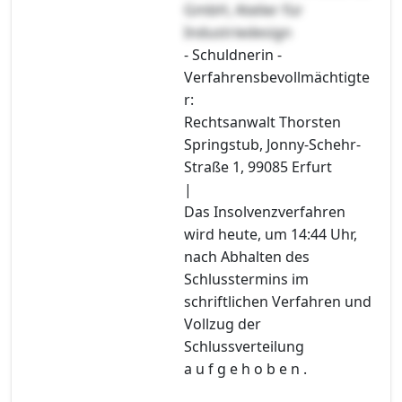
GmbH, Atelier für
Industriedesign
- Schuldnerin -
Verfahrensbevollmächtigte
r:
Rechtsanwalt Thorsten
Springstub, Jonny-Schehr-
Straße 1, 99085 Erfurt
|
Das Insolvenzverfahren
wird heute, um 14:44 Uhr,
nach Abhalten des
Schlusstermins im
schriftlichen Verfahren und
Vollzug der
Schlussverteilung
a u f g e h o b e n .