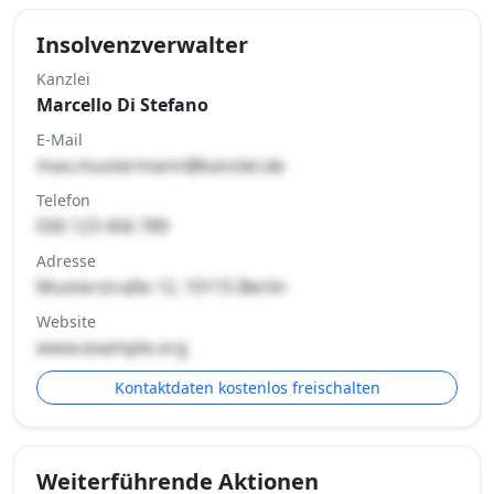
Insolvenzverwalter
Kanzlei
Marcello Di Stefano
E-Mail
max.mustermann@kanzlei.de
Telefon
030 123 456 789
Adresse
Musterstraße 12, 10115 Berlin
Website
www.example.org
Kontaktdaten kostenlos freischalten
Weiterführende Aktionen