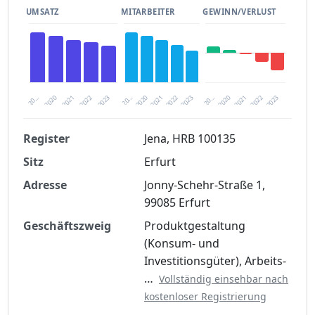
UMSATZ
MITARBEITER
GEWINN/VERLUST
2020
20…
2022
20…
2022
2023
2023
2020
20…
2022
2023
2020
2021
2021
2021
Register
Jena, HRB 100135
Sitz
Erfurt
Finanzkennzahlen nach kostenloser
Registrierung verfügbar
Adresse
Jonny-Schehr-Straße 1,
99085 Erfurt
Jetzt kostenlos registrieren
Geschäftszweig
Produktgestaltung
(Konsum- und
Investitionsgüter), Arbeits-
…
Vollständig einsehbar nach
kostenloser Registrierung