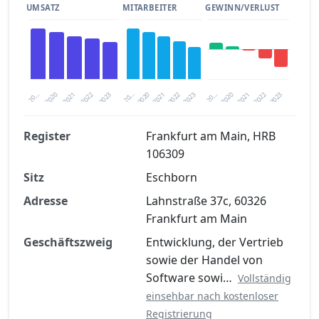
UMSATZ
MITARBEITER
GEWINN/VERLUST
2020
20…
2022
20…
2022
2023
2023
2020
20…
2022
2023
2020
2021
2021
2021
Register
Frankfurt am Main, HRB
106309
Finanzkennzahlen nach kostenloser
Sitz
Registrierung verfügbar
Eschborn
Adresse
Lahnstraße 37c, 60326
Jetzt kostenlos registrieren
Frankfurt am Main
Geschäftszweig
Entwicklung, der Vertrieb
sowie der Handel von
Software sowi…
Vollständig
einsehbar nach kostenloser
Registrierung