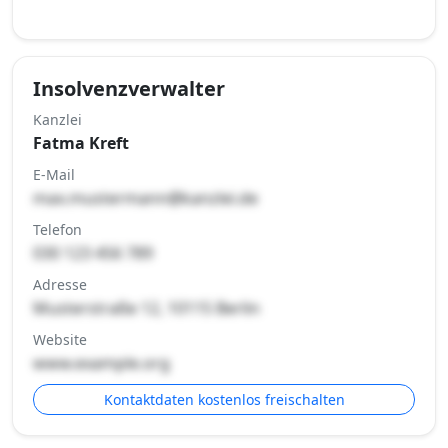
Insolvenzverwalter
Kanzlei
Fatma Kreft
E-Mail
max.mustermann@kanzlei.de
Telefon
030 123 456 789
Adresse
Musterstraße 12, 10115 Berlin
Website
www.example.org
Kontaktdaten kostenlos freischalten