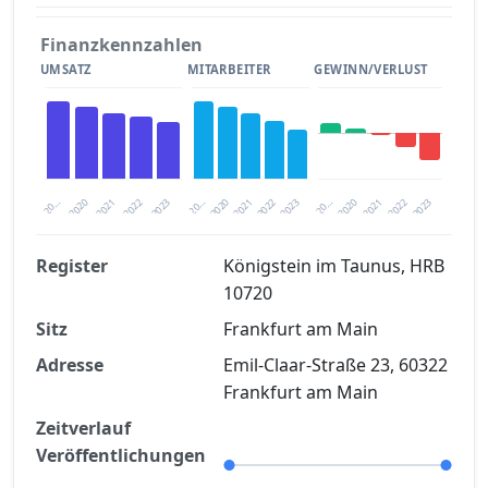
Finanzkennzahlen
UMSATZ
MITARBEITER
GEWINN/VERLUST
2020
20…
2022
20…
2022
2023
2023
2020
20…
2022
2023
2020
2021
2021
2021
Register
Königstein im Taunus, HRB
10720
Finanzkennzahlen nach kostenloser
Sitz
Registrierung verfügbar
Frankfurt am Main
Adresse
Emil-Claar-Straße 23, 60322
Jetzt kostenlos registrieren
Frankfurt am Main
Zeitverlauf
Veröffentlichungen