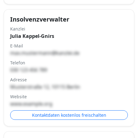
Insolvenzverwalter
Kanzlei
Julia Kappel-Gnirs
E-Mail
max.mustermann@kanzlei.de
Telefon
030 123 456 789
Adresse
Musterstraße 12, 10115 Berlin
Website
www.example.org
Kontaktdaten kostenlos freischalten