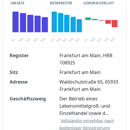
UMSATZ
MITARBEITER
GEWINN/VERLUST
2020
20…
2022
20…
2022
2023
2023
2020
20…
2022
2023
2020
2021
2021
2021
Register
Frankfurt am Main, HRB
108925
Finanzkennzahlen nach kostenloser
Sitz
Registrierung verfügbar
Frankfurt am Main
Adresse
Waldschulstraße 65, 65933
Jetzt kostenlos registrieren
Frankfurt am Main
Geschäftszweig
Der Betrieb eines
Lebensmittelgroß- und
Einzelhandel sowie d…
Vollständig einsehbar nach
kostenloser Registrierung