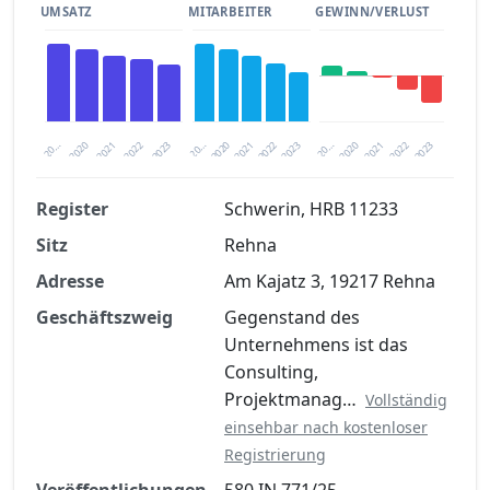
UMSATZ
MITARBEITER
GEWINN/VERLUST
2020
20…
2022
20…
2022
2023
2023
2020
20…
2022
2023
2020
2021
2021
2021
Register
Schwerin, HRB 11233
Sitz
Rehna
Finanzkennzahlen nach kostenloser
Registrierung verfügbar
Adresse
Am Kajatz 3, 19217 Rehna
Jetzt kostenlos registrieren
Geschäftszweig
Gegenstand des
Unternehmens ist das
Consulting,
Projektmanag…
Vollständig
einsehbar nach kostenloser
Registrierung
Veröffentlichungen
580 IN 771/25