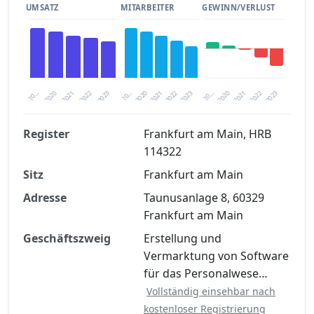
UMSATZ
MITARBEITER
GEWINN/VERLUST
2020
20…
2022
20…
2022
2023
2023
2020
20…
2022
2023
2020
2021
2021
2021
Register
Frankfurt am Main, HRB
114322
Finanzkennzahlen nach kostenloser
Sitz
Registrierung verfügbar
Frankfurt am Main
Adresse
Taunusanlage 8, 60329
Jetzt kostenlos registrieren
Frankfurt am Main
Geschäftszweig
Erstellung und
Vermarktung von Software
für das Personalwese…
Vollständig einsehbar nach
kostenloser Registrierung