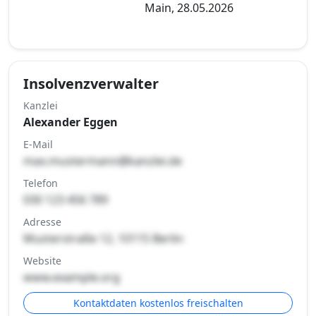
Main, 28.05.2026
Insolvenzverwalter
Kanzlei
Alexander Eggen
E-Mail
max.mustermann@kanzlei.de
Telefon
030 123 456 789
Adresse
Musterstraße 12, 10115 Berlin
Website
www.example.org
Kontaktdaten kostenlos freischalten