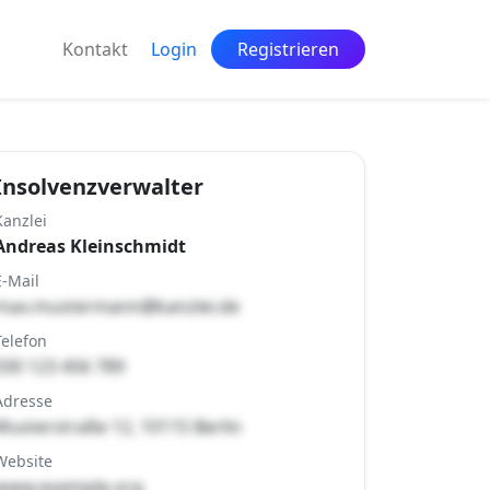
Kontakt
Login
Registrieren
Insolvenzverwalter
Kanzlei
Andreas Kleinschmidt
E-Mail
max.mustermann@kanzlei.de
Telefon
030 123 456 789
Adresse
Musterstraße 12, 10115 Berlin
Website
www.example.org