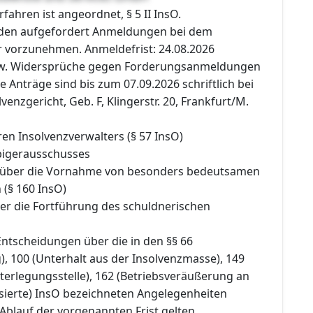
rfahren ist angeordnet, § 5 II InsO.
rden aufgefordert Anmeldungen bei dem
r vorzunehmen. Anmeldefrist: 24.08.2026
w. Widersprüche gegen Forderungsanmeldungen
e Anträge sind bis zum 07.09.2026 schriftlich bei
enzgericht, Geb. F, Klingerstr. 20, Frankfurt/M.
en Insolvenzverwalters (§ 57 InsO)
bigerausschusses
 über die Vornahme von besonders bedeutsamen
(§ 160 InsO)
er die Fortführung des schuldnerischen
Entscheidungen über die in den §§ 66
, 100 (Unterhalt aus der Insolvenzmasse), 149
terlegungsstelle), 162 (Betriebsveräußerung an
sierte) InsO bezeichneten Angelegenheiten
Ablauf der vorgenannten Frist gelten