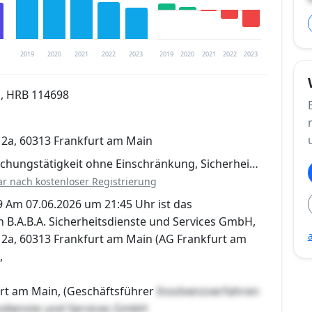
2019
2020
2021
2022
2023
2019
2020
2021
2022
2023
, HRB 114698
n
trierung verfügbar
12a, 60313 Frankfurt am Main
en
hungstätigkeit ohne Einschränkung, Sicherhei…
ar nach kostenloser Registrierung
9 Am 07.06.2026 um 21:45 Uhr ist das
 B.A.B.A. Sicherheitsdienste und Services GmbH,
12a, 60313 Frankfurt am Main (AG Frankfurt am
,
urt am Main, (Geschäftsführer
Insolvenzverfahren
itsdienste und Services GmbH