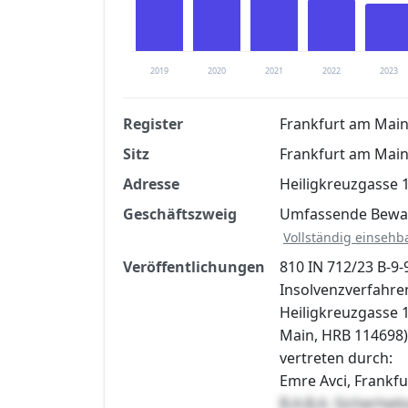
2019
2020
2021
2022
2023
Register
Frankfurt am Main
Sitz
Frankfurt am Mai
Finanzkennzahlen nach kostenloser Regis
Adresse
Heiligkreuzgasse 
Jetzt kostenlos registrier
Geschäftszweig
Umfassende Bewac
Vollständig einsehb
Veröffentlichungen
810 IN 712/23 B-9-
Insolvenzverfahren
Heiligkreuzgasse 
Main, HRB 114698)
vertreten durch:
Emre Avci, Frankf
B.A.B.A. Sicherhe