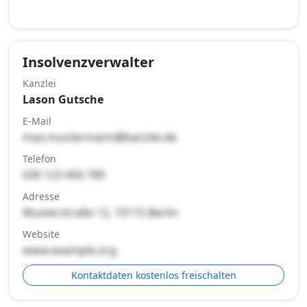
Insolvenzverwalter
Kanzlei
Lason Gutsche
E-Mail
max.mustermann@kanzlei.de
Telefon
030 123 456 789
Adresse
Musterstraße 12, 10115 Berlin
Website
www.example.org
Kontaktdaten kostenlos freischalten