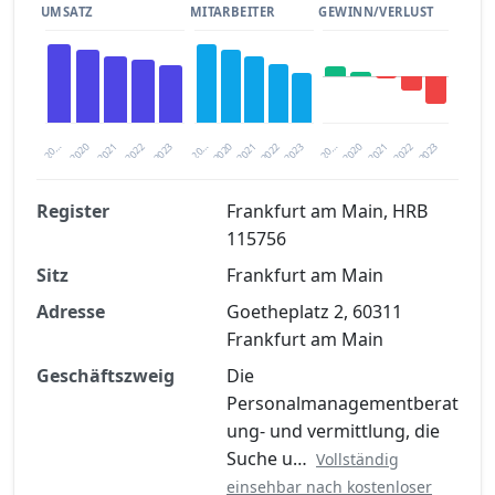
UMSATZ
MITARBEITER
GEWINN/VERLUST
2020
20…
2022
20…
2022
2023
2023
2020
20…
2022
2023
2020
2021
2021
2021
Register
Frankfurt am Main, HRB
115756
Finanzkennzahlen nach kostenloser
Sitz
Registrierung verfügbar
Frankfurt am Main
Adresse
Goetheplatz 2, 60311
Jetzt kostenlos registrieren
Frankfurt am Main
Geschäftszweig
Die
Personalmanagementberat
ung- und vermittlung, die
Suche u…
Vollständig
einsehbar nach kostenloser