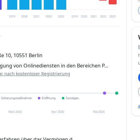
2019
2020
2021
2022
2023
2019
2020
2021
2022
2023
8
trierung verfügbar
ße 10, 10551 Berlin
en
ngung von Onlinediensten in den Bereichen P…
ar nach kostenloser Registrierung
Sicherungsmaßnahme
Eröffnung
Sonstiges
März 2026
Apr. 2026
Mai 2026
erfahren über das Vermögen d.