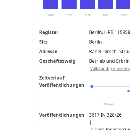
2019
2020
2021
2022
2023
Register
Berlin, HRB 11595
Sitz
Berlin
Finanzkennzahlen nach kostenloser Regis
Adresse
Rahel Hirsch- Stra
Jetzt kostenlos registrier
Geschäftszweig
Betrieb und Erbri
Vollständig einsehb
Zeitverlauf
Veröffentlichungen
Feb. 2026
Veröffentlichungen
3617 IN 328/26
|
In dem Insolvenzv