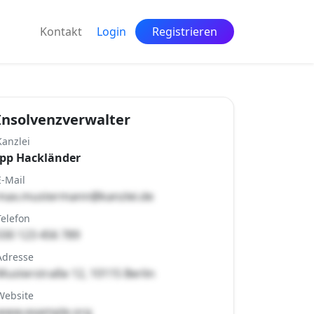
Kontakt
Login
Registrieren
Insolvenzverwalter
Kanzlei
ipp Hackländer
E-Mail
max.mustermann@kanzlei.de
Telefon
030 123 456 789
Adresse
Musterstraße 12, 10115 Berlin
Website
www.example.org