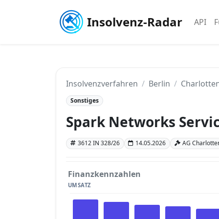
Insolvenz-Radar
API
F
Insolvenzverfahren
Berlin
Charlotten
Sonstiges
Spark Networks Serv
3612 IN 328/26
14.05.2026
AG Charlotten
Finanzkennzahlen
UMSATZ