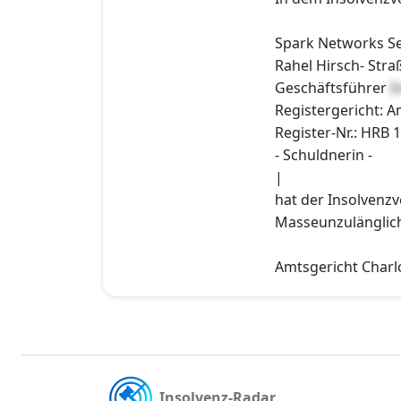
Spark Networks S
Rahel Hirsch- Stra
Geschäftsführer
I
Registergericht: 
Register-Nr.: HRB 
- Schuldnerin -
|
hat der Insolvenzv
Masseunzulänglichk
Amtsgericht Charlo
Insolvenz-Radar