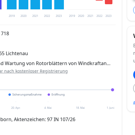
2019
2020
2021
2022
2023
2019
2020
2021
2022
2023
1718
trierung verfügbar
65 Lichtenau
en
nd Wartung von Rotorblättern von Windkraftan…
ar nach kostenloser Registrierung
Sicherungsmaßnahme
Eröffnung
20. Apr.
4. Mai
18. Mai
1. Juni
born, Aktenzeichen: 97 IN 107/26