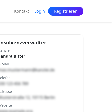
Kontakt
Login
Registrieren
Insolvenzverwalter
Kanzlei
Sandra Bitter
E-Mail
max.mustermann@kanzlei.de
Telefon
030 123 456 789
Adresse
Musterstraße 12, 10115 Berlin
Website
www.example.org