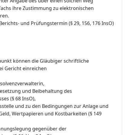
nter Angabe des über einen solchen Weg
fachs ihre Zustimmung zu elektronischen
ren.
Berichts- und Prüfungstermin (§ 29, 156, 176 InsO)
punkt können die Gläubiger schriftliche
i Gericht einreichen
nsolvenzverwalterin,
 Besetzung und Beibehaltung des
ses (§ 68 InsO),
gsstelle und zu den Bedingungen zur Anlage und
Geld, Wertpapieren und Kostbarkeiten (§ 149
chnungslegung gegenüber der