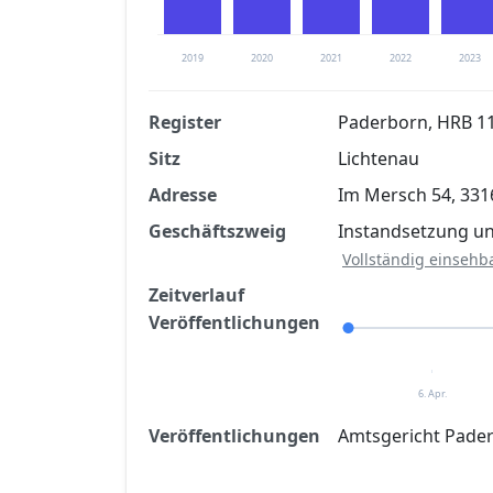
2019
2020
2021
2022
2023
Register
Paderborn, HRB 1
Sitz
Lichtenau
Finanzkennzahlen nach kostenloser Regis
Adresse
Im Mersch 54, 331
Jetzt kostenlos registrier
Geschäftszweig
Instandsetzung u
Vollständig einsehb
Zeitverlauf
Veröffentlichungen
6. Apr.
Veröffentlichungen
Amtsgericht Pader