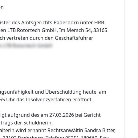
en
ister des Amtsgerichts Paderborn unter HRB
en LTB Rotortech GmbH, Im Mersch 54, 33165
ich vertreten durch den Geschäftsführer
en LTB Rotortech GmbH
ngsunfähigkeit und Überschuldung heute, am
55 Uhr das Insolvenzverfahren eröffnet.
lgt aufgrund des am 27.03.2026 bei Gericht
rags der Schuldnerin.
lterin wird ernannt Rechtsanwältin Sandra Bitter,
, 33102 Paderborn, Telefon: 05251-180660, Fax: