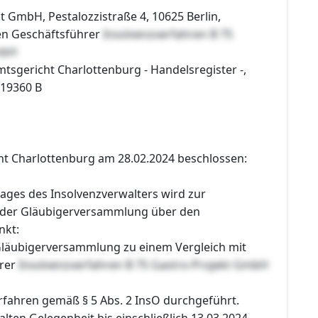
t GmbH, Pestalozzistraße 4, 10625 Berlin,
en Geschäftsführer
Insolvenzverfahren B 75
mbH
mtsgericht Charlottenburg - Handelsregister -,
119360 B
ht Charlottenburg am 28.02.2024 beschlossen:
ages des Insolvenzverwalters wird zur
 der Gläubigerversammlung über den
nkt:
läubigerversammlung zu einem Vergleich mit
rer
Insolvenzverfahren B 75 Gastro-Projekt GmbH
erfahren gemäß § 5 Abs. 2 InsO durchgeführt.
halten Gelegenheit bis einschließlich 13.03.2024