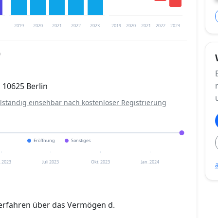
2019
2020
2021
2022
2023
2019
2020
2021
2022
2023
0
trierung verfügbar
, 10625 Berlin
en
llständig einsehbar nach kostenloser Registrierung
Eröffnung
Sonstiges
. 2023
Juli 2023
Okt. 2023
Jan. 2024
erfahren über das Vermögen d.