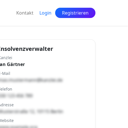
Kontakt
Login
Registrieren
Insolvenzverwalter
Kanzlei
Jan Gärtner
E-Mail
max.mustermann@kanzlei.de
Telefon
030 123 456 789
Adresse
Musterstraße 12, 10115 Berlin
Website
www.example.org