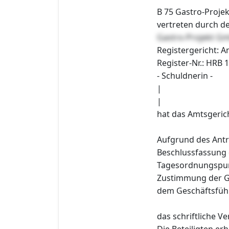
B 75 Gastro-Projek
vertreten durch d
Gastro-Projekt G
Registergericht: A
Register-Nr.: HRB 
- Schuldnerin -
|
|
hat das Amtsgeric
Aufgrund des Antr
Beschlussfassung
Tagesordnungspu
Zustimmung der G
dem Geschäftsfüh
das schriftliche V
Die Beteiligten er