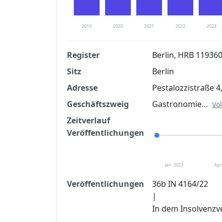
2019
2020
2021
2022
2023
Register
Berlin, HRB 11936
Sitz
Berlin
Finanzkennzahlen nach kostenloser Regis
Adresse
Pestalozzistraße 4
Jetzt kostenlos registrier
Geschäftszweig
Gastronomie…
Vo
Zeitverlauf
Veröffentlichungen
Jan. 2023
Apr
Veröffentlichungen
36b IN 4164/22
|
In dem Insolvenzv