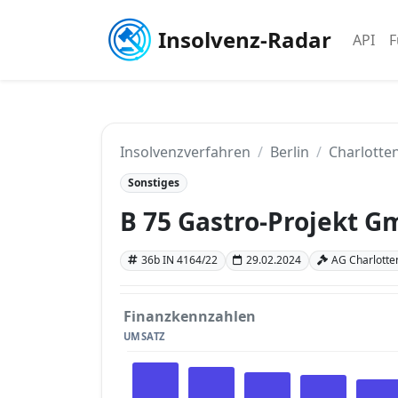
Insolvenz-Radar
API
F
Insolvenzverfahren
Berlin
Charlotten
Sonstiges
B 75 Gastro-Projekt 
36b IN 4164/22
29.02.2024
AG Charlotten
Finanzkennzahlen
UMSATZ