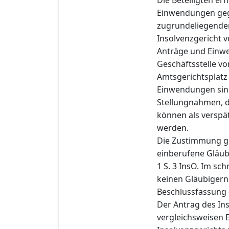
Einwendungen geg
zugrundeliegenden
Insolvenzgericht v
Anträge und Einwe
Geschäftsstelle v
Amtsgerichtsplatz
Einwendungen sin
Stellungnahmen, d
können als verspä
werden.
Die Zustimmung gem
einberufene Gläub
1 S. 3 InsO. Im sc
keinen Gläubiger
Beschlussfassung e
Der Antrag des Ins
vergleichsweisen E