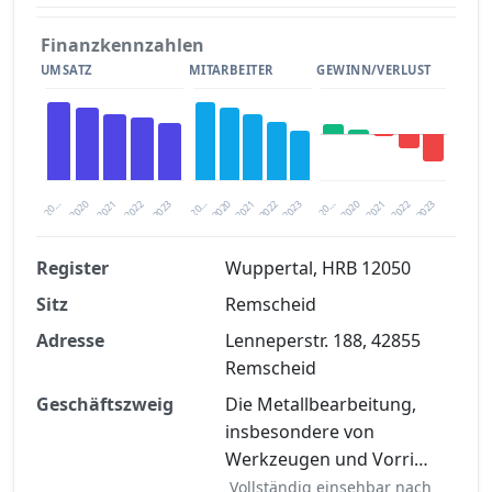
Finanzkennzahlen
UMSATZ
MITARBEITER
GEWINN/VERLUST
2020
20…
2022
20…
2022
2023
2023
2020
20…
2022
2023
2020
2021
2021
2021
Register
Wuppertal, HRB 12050
Sitz
Remscheid
Finanzkennzahlen nach kostenloser
Registrierung verfügbar
Adresse
Lenneperstr. 188, 42855
Remscheid
Jetzt kostenlos registrieren
Geschäftszweig
Die Metallbearbeitung,
insbesondere von
Werkzeugen und Vorri…
Vollständig einsehbar nach