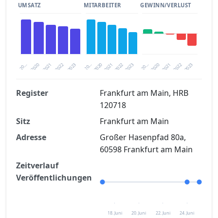
UMSATZ
MITARBEITER
GEWINN/VERLUST
2020
20…
2022
20…
2022
2023
2023
2020
20…
2022
2023
2020
2021
2021
2021
Register
Frankfurt am Main, HRB
120718
Finanzkennzahlen nach kostenloser
Sitz
Registrierung verfügbar
Frankfurt am Main
Adresse
Großer Hasenpfad 80a,
Jetzt kostenlos registrieren
60598 Frankfurt am Main
Zeitverlauf
Veröffentlichungen
18. Juni
20. Juni
22. Juni
24. Juni