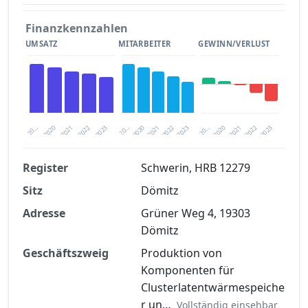
Finanzkennzahlen
UMSATZ
MITARBEITER
GEWINN/VERLUST
2020
20…
2022
20…
2022
2023
2023
2020
20…
2022
2023
2020
2021
2021
2021
Register
Schwerin, HRB 12279
Sitz
Dömitz
Finanzkennzahlen nach kostenloser
Registrierung verfügbar
Adresse
Grüner Weg 4, 19303
Dömitz
Jetzt kostenlos registrieren
Geschäftszweig
Produktion von
Komponenten für
Clusterlatentwärmespeiche
r un…
Vollständig einsehbar