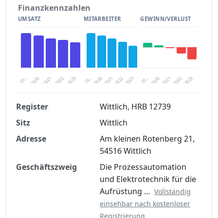
Finanzkennzahlen
UMSATZ
MITARBEITER
GEWINN/VERLUST
2020
20…
2022
20…
2022
2023
2023
2020
20…
2022
2023
2020
2021
2021
2021
Register
Wittlich, HRB 12739
Sitz
Wittlich
Finanzkennzahlen nach kostenloser
Registrierung verfügbar
Adresse
Am kleinen Rotenberg 21,
54516 Wittlich
Jetzt kostenlos registrieren
Geschäftszweig
Die Prozessautomation
und Elektrotechnik für die
Aufrüstung …
Vollständig
einsehbar nach kostenloser
Registrierung