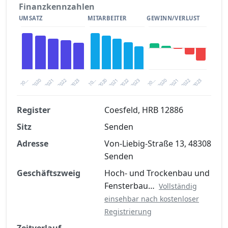
Finanzkennzahlen
UMSATZ
MITARBEITER
GEWINN/VERLUST
2020
20…
2022
20…
2022
2023
2023
2020
20…
2022
2023
2020
2021
2021
2021
Register
Coesfeld, HRB 12886
Sitz
Senden
Finanzkennzahlen nach kostenloser
Registrierung verfügbar
Adresse
Von-Liebig-Straße 13, 48308
Senden
Jetzt kostenlos registrieren
Geschäftszweig
Hoch- und Trockenbau und
Fensterbau…
Vollständig
einsehbar nach kostenloser
Registrierung
Zeitverlauf