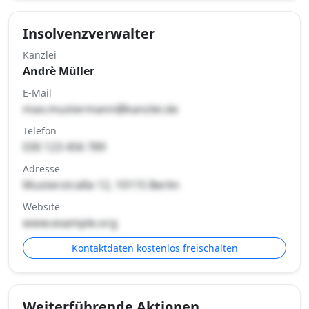
Insolvenzverwalter
Kanzlei
Andrè Müller
E-Mail
max.mustermann@kanzlei.de
Telefon
030 123 456 789
Adresse
Musterstraße 12, 10115 Berlin
Website
www.example.org
Kontaktdaten kostenlos freischalten
Weiterführende Aktionen