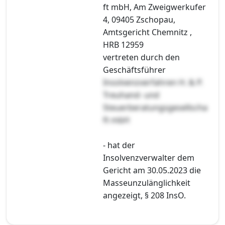
ft mbH, Am Zweigwerkufer
4, 09405 Zschopau,
Amtsgericht Chemnitz ,
HRB 12959
vertreten durch den
Geschäftsführer
Insolvenzverfahren H. & P.
Treuhand- und
Steuerberatungsgesellscha
ft mbH
- hat der
Insolvenzverwalter dem
Gericht am 30.05.2023 die
Masseunzulänglichkeit
angezeigt, § 208 InsO.