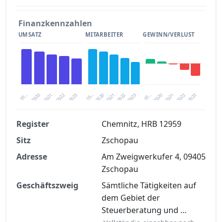
Finanzkennzahlen
UMSATZ
MITARBEITER
GEWINN/VERLUST
2020
20…
2022
20…
2022
2023
2023
2020
20…
2022
2023
2020
2021
2021
2021
Register
Chemnitz, HRB 12959
Sitz
Zschopau
Finanzkennzahlen nach kostenloser
Registrierung verfügbar
Adresse
Am Zweigwerkufer 4, 09405
Zschopau
Jetzt kostenlos registrieren
Geschäftszweig
Sämtliche Tätigkeiten auf
dem Gebiet der
Steuerberatung und …