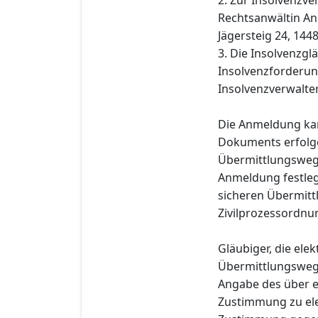
Rechtsanwältin A
Jägersteig 24, 14
3. Die Insolvenzgl
Insolvenzforderung
Insolvenzverwalter
Die Anmeldung kan
Dokuments erfolge
Übermittlungsweg 
Anmeldung festleg
sicheren Übermitt
Zivilprozessordnu
Gläubiger, die el
Übermittlungsweg
Angabe des über e
Zustimmung zu ele