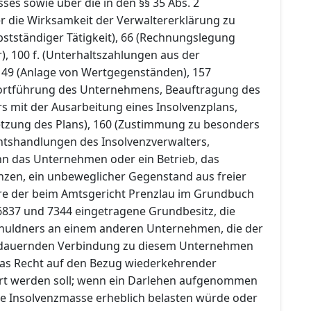
es sowie über die in den §§ 35 Abs. 2
r die Wirksamkeit der Verwaltererklärung zu
stständiger Tätigkeit), 66 (Rechnungslegung
), 100 f. (Unterhaltszahlungen aus der
149 (Anlage von Wertgegenständen), 157
 Fortführung des Unternehmens, Beauftragung des
s mit der Ausarbeitung eines Insolvenzplans,
etzung des Plans), 160 (Zustimmung zu besonders
tshandlungen des Insolvenzverwalters,
n das Unternehmen oder ein Betrieb, das
zen, ein unbeweglicher Gegenstand aus freier
re der beim Amtsgericht Prenzlau im Grundbuch
 6837 und 7344 eingetragene Grundbesitz, die
chuldners an einem anderen Unternehmen, die der
r dauernden Verbindung zu diesem Unternehmen
 das Recht auf den Bezug wiederkehrender
rt werden soll; wenn ein Darlehen aufgenommen
die Insolvenzmasse erheblich belasten würde oder