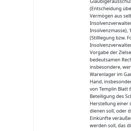
Gläubigerausschuss
(Entscheidung übe
Vermögen aus selb
Insolvenzverwalter
Insolvenzmasse), 
(Stilllegung bzw.
Insolvenzverwalter
Vorgabe der Ziels
bedeutsamen Rech
insbesondere, wen
Warenlager im Gan
Hand, insbesonde
von Templin Blatt
Beteiligung des S
Herstellung eine
dienen soll, oder
Einkünfte veräuße
werden soll, das 