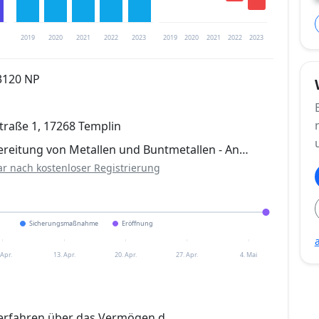
2019
2020
2021
2022
2023
2019
2020
2021
2022
2023
3120 NP
trierung verfügbar
traße 1, 17268 Templin
en
ereitung von Metallen und Buntmetallen - An…
ar nach kostenloser Registrierung
Sicherungsmaßnahme
Eröffnung
 Apr.
13. Apr.
20. Apr.
27. Apr.
4. Mai
erfahren über das Vermögen d.