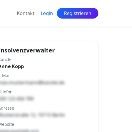
Kontakt
Login
Registrieren
Insolvenzverwalter
Kanzlei
Anne Kopp
E-Mail
max.mustermann@kanzlei.de
Telefon
030 123 456 789
Adresse
Musterstraße 12, 10115 Berlin
Website
www.example.org