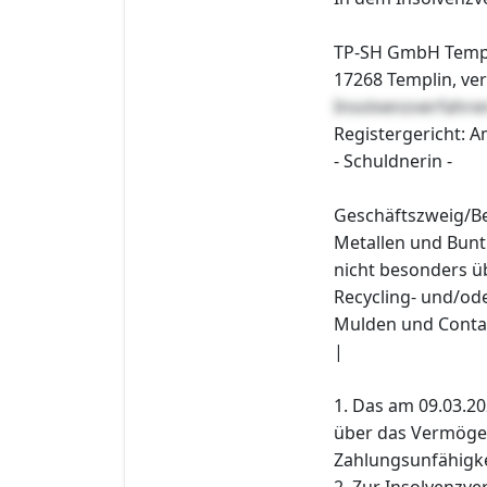
TP-SH GmbH Templi
17268 Templin, ve
Insolvenzverfahr
Registergericht: 
- Schuldnerin -
Geschäftszweig/Be
Metallen und Buntm
nicht besonders ü
Recycling- und/od
Mulden und Conta
|
1. Das am 09.03.2
über das Vermöge
Zahlungsunfähigke
2. Zur Insolvenzver