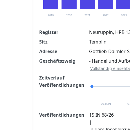
2019
2020
2021
2022
2023
Register
Neuruppin, HRB 1
Sitz
Templin
Finanzkennzahlen nach kostenloser Regis
Adresse
Gottlieb-Daimler-S
Jetzt kostenlos registrier
Geschäftszweig
- Handel und Aufb
Vollständig einsehb
Zeitverlauf
Veröffentlichungen
30. März
6.
Veröffentlichungen
15 IN 68/26
|
In dem Insolvenzv