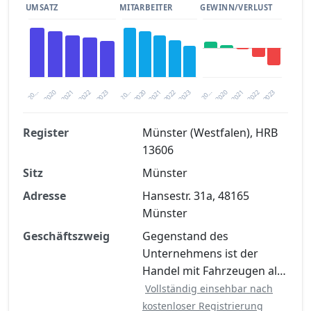
UMSATZ
MITARBEITER
GEWINN/VERLUST
2020
20…
2022
20…
2022
2023
2023
2020
20…
2022
2023
2020
2021
2021
2021
Register
Münster (Westfalen), HRB
13606
Finanzkennzahlen nach kostenloser
Sitz
Registrierung verfügbar
Münster
Adresse
Hansestr. 31a, 48165
Jetzt kostenlos registrieren
Münster
Geschäftszweig
Gegenstand des
Unternehmens ist der
Handel mit Fahrzeugen al…
Vollständig einsehbar nach
kostenloser Registrierung