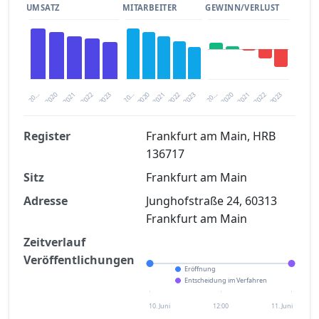
UMSATZ
MITARBEITER
GEWINN/VERLUST
2020
20…
2022
20…
2022
2023
2023
2020
20…
2022
2023
2020
2021
2021
2021
Register
Frankfurt am Main, HRB
136717
Finanzkennzahlen nach kostenloser
Sitz
Registrierung verfügbar
Frankfurt am Main
Adresse
Junghofstraße 24, 60313
Jetzt kostenlos registrieren
Frankfurt am Main
Zeitverlauf
Veröffentlichungen
Eröffnung
Entscheidung im Verfahren
10. Juni
12:00
11. Juni