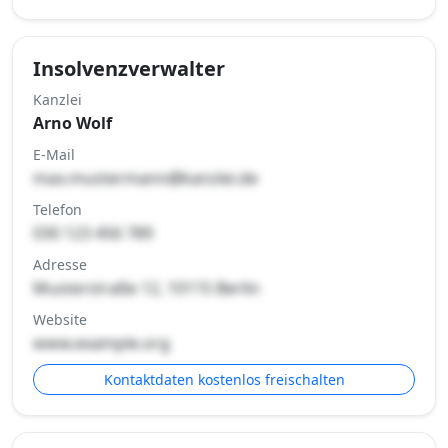
Insolvenzverwalter
Kanzlei
Arno Wolf
E-Mail
max.mustermann@kanzlei.de
Telefon
030 123 456 789
Adresse
Musterstraße 12, 10115 Berlin
Website
www.example.org
Kontaktdaten kostenlos freischalten