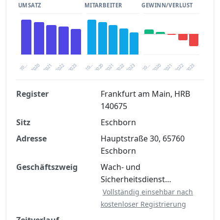
UMSATZ
MITARBEITER
GEWINN/VERLUST
2020
20…
2022
20…
2022
2023
2023
2020
20…
2022
2023
2020
2021
2021
2021
Register
Frankfurt am Main, HRB
140675
Finanzkennzahlen nach kostenloser
Sitz
Registrierung verfügbar
Eschborn
Adresse
Hauptstraße 30, 65760
Jetzt kostenlos registrieren
Eschborn
Geschäftszweig
Wach- und
Sicherheitsdienst…
Vollständig einsehbar nach
kostenloser Registrierung
Zeitverlauf