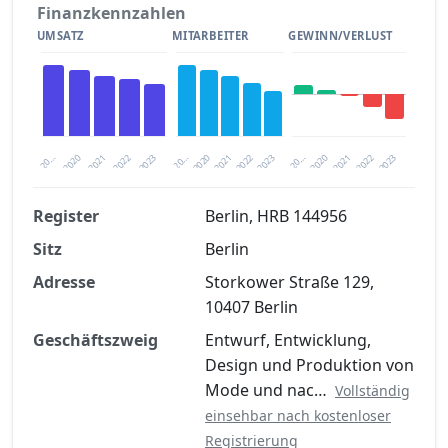
Finanzkennzahlen
UMSATZ
MITARBEITER
GEWINN/VERLUST
2020
20…
2022
20…
2022
2023
2023
2020
20…
2022
2023
2020
2021
2021
2021
Register
Berlin, HRB 144956
Sitz
Berlin
Finanzkennzahlen nach kostenloser
Registrierung verfügbar
Adresse
Storkower Straße 129,
10407 Berlin
Jetzt kostenlos registrieren
Geschäftszweig
Entwurf, Entwicklung,
Design und Produktion von
Mode und nac…
Vollständig
einsehbar nach kostenloser
Registrierung