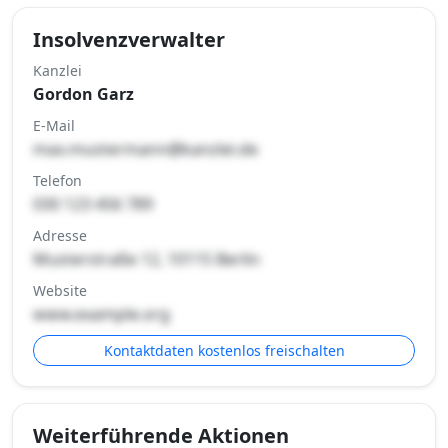
Insolvenzverwalter
Kanzlei
Gordon Garz
E-Mail
max.mustermann@kanzlei.de
Telefon
030 123 456 789
Adresse
Musterstraße 12, 10115 Berlin
Website
www.example.org
Kontaktdaten kostenlos freischalten
Weiterführende Aktionen