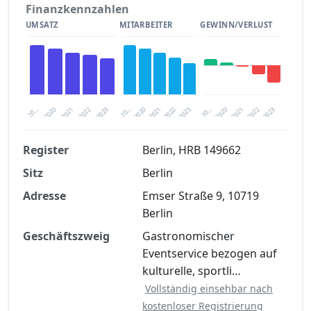
Finanzkennzahlen
UMSATZ
MITARBEITER
GEWINN/VERLUST
2020
20…
2022
20…
2022
2023
2023
2020
20…
2022
2023
2020
2021
2021
2021
Register
Berlin, HRB 149662
Sitz
Berlin
Finanzkennzahlen nach kostenloser
Registrierung verfügbar
Adresse
Emser Straße 9, 10719
Berlin
Jetzt kostenlos registrieren
Geschäftszweig
Gastronomischer
Eventservice bezogen auf
kulturelle, sportli…
Vollständig einsehbar nach
kostenloser Registrierung